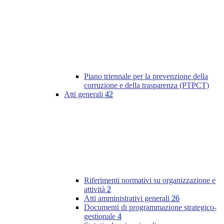
Piano triennale per la prevenzione della
corruzione e della trasparenza (PTPCT)
Atti generali
42
Riferimenti normativi su organizzazione e
attività
2
Atti amministrativi generali
26
Documenti di programmazione strategico-
gestionale
4