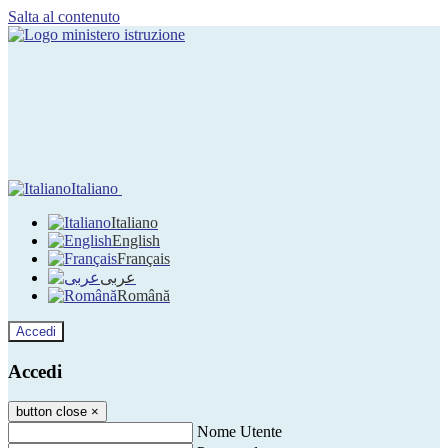
Salta al contenuto
Italiano
Italiano
English
Français
عربى
Română
Accedi
Accedi
button close
×
Nome Utente