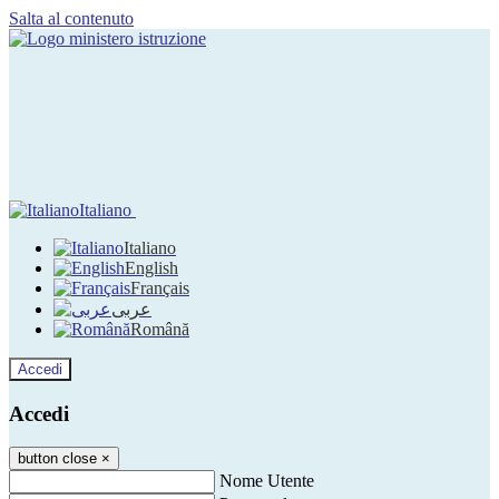
Salta al contenuto
Italiano
Italiano
English
Français
عربى
Română
Accedi
Accedi
button close
×
Nome Utente