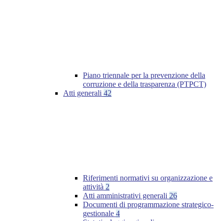
Piano triennale per la prevenzione della
corruzione e della trasparenza (PTPCT)
Atti generali
42
Riferimenti normativi su organizzazione e
attività
2
Atti amministrativi generali
26
Documenti di programmazione strategico-
gestionale
4