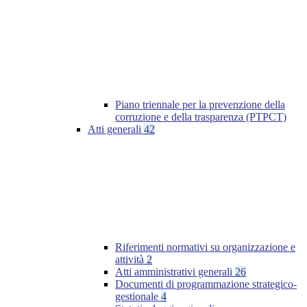
Piano triennale per la prevenzione della
corruzione e della trasparenza (PTPCT)
Atti generali
42
Riferimenti normativi su organizzazione e
attività
2
Atti amministrativi generali
26
Documenti di programmazione strategico-
gestionale
4