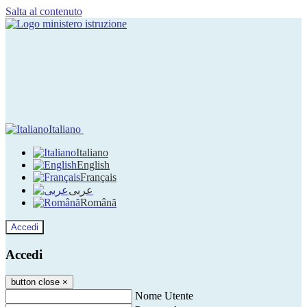
Salta al contenuto
Italiano
Italiano
English
Français
عربى
Română
Accedi
Accedi
button close
×
Nome Utente