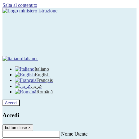
Salta al contenuto
Italiano
Italiano
English
Français
عربى
Română
Accedi
Accedi
button close
×
Nome Utente