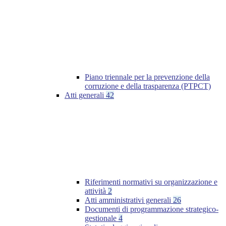
Piano triennale per la prevenzione della
corruzione e della trasparenza (PTPCT)
Atti generali
42
Riferimenti normativi su organizzazione e
attività
2
Atti amministrativi generali
26
Documenti di programmazione strategico-
gestionale
4