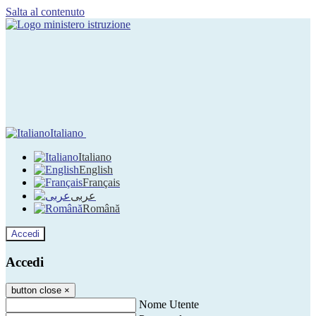
Salta al contenuto
Italiano
Italiano
English
Français
عربى
Română
Accedi
Accedi
button close
×
Nome Utente