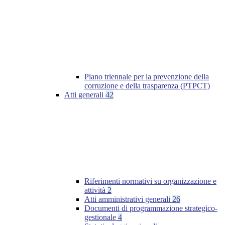
Piano triennale per la prevenzione della
corruzione e della trasparenza (PTPCT)
Atti generali
42
Riferimenti normativi su organizzazione e
attività
2
Atti amministrativi generali
26
Documenti di programmazione strategico-
gestionale
4