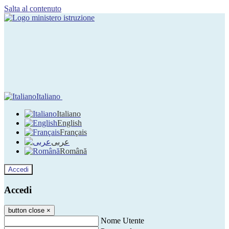
Salta al contenuto
Italiano
Italiano
English
Français
عربى
Română
Accedi
Accedi
button close
×
Nome Utente