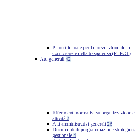
Piano triennale per la prevenzione della
corruzione e della trasparenza (PTPCT)
Atti generali
42
Riferimenti normativi su organizzazione e
attività
2
Atti amministrativi generali
26
Documenti di programmazione strategico-
gestionale
4