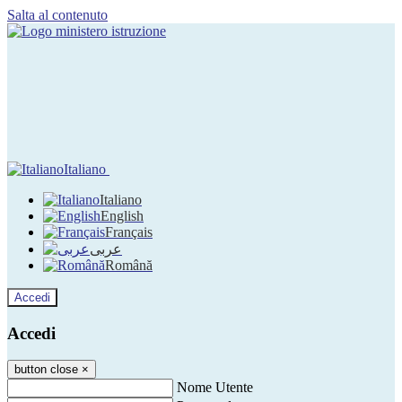
Salta al contenuto
Italiano
Italiano
English
Français
عربى
Română
Accedi
Accedi
button close
×
Nome Utente