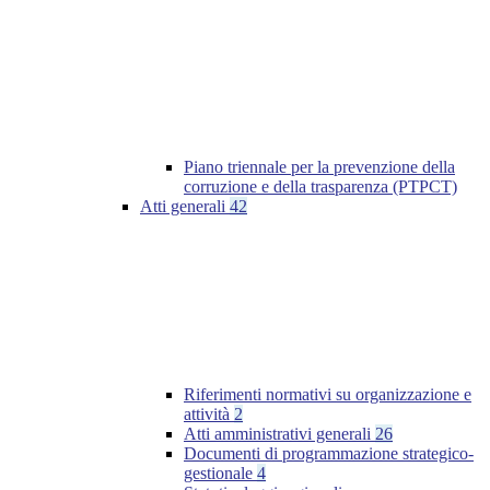
Piano triennale per la prevenzione della
corruzione e della trasparenza (PTPCT)
Atti generali
42
Riferimenti normativi su organizzazione e
attività
2
Atti amministrativi generali
26
Documenti di programmazione strategico-
gestionale
4