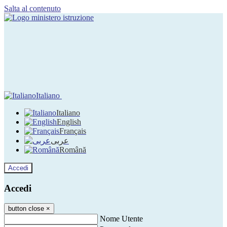
Salta al contenuto
Italiano
Italiano
English
Français
عربى
Română
Accedi
Accedi
button close
×
Nome Utente