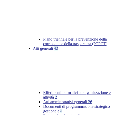
Piano triennale per la prevenzione della
corruzione e della trasparenza (PTPCT)
Atti generali
42
Riferimenti normativi su organizzazione e
attività
2
Atti amministrativi generali
26
Documenti di programmazione strategico-
gestionale
4