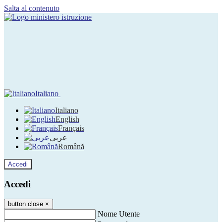
Salta al contenuto
Italiano
Italiano
English
Français
عربى
Română
Accedi
Accedi
button close
×
Nome Utente