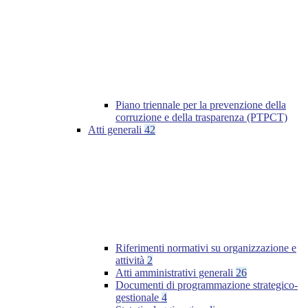
Piano triennale per la prevenzione della
corruzione e della trasparenza (PTPCT)
Atti generali
42
Riferimenti normativi su organizzazione e
attività
2
Atti amministrativi generali
26
Documenti di programmazione strategico-
gestionale
4