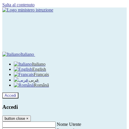
Salta al contenuto
Italiano
Italiano
English
Français
عربى
Română
Accedi
Accedi
button close
×
Nome Utente