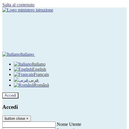
Salta al contenuto
Italiano
Italiano
English
Français
عربى
Română
Accedi
Accedi
button close
×
Nome Utente