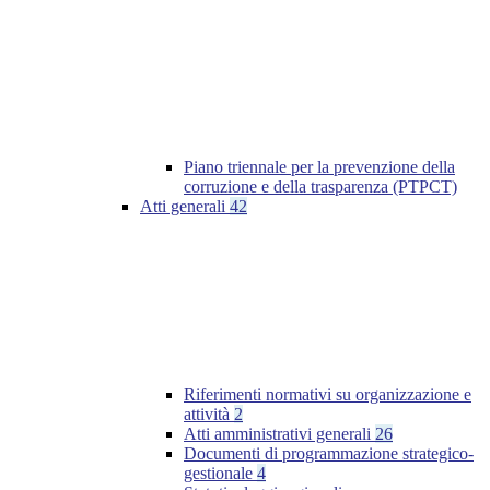
Piano triennale per la prevenzione della
corruzione e della trasparenza (PTPCT)
Atti generali
42
Riferimenti normativi su organizzazione e
attività
2
Atti amministrativi generali
26
Documenti di programmazione strategico-
gestionale
4