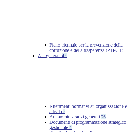
Piano triennale per la prevenzione della
corruzione e della trasparenza (PTPCT)
Atti generali
42
Riferimenti normativi su organizzazione e
attività
2
Atti amministrativi generali
26
Documenti di programmazione strategico-
gestionale
4