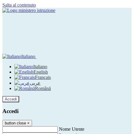
Salta al contenuto
Italiano
Italiano
English
Français
عربى
Română
Accedi
Accedi
button close
×
Nome Utente