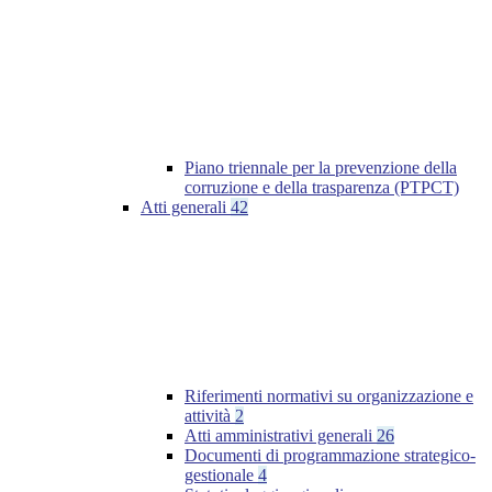
Piano triennale per la prevenzione della
corruzione e della trasparenza (PTPCT)
Atti generali
42
Riferimenti normativi su organizzazione e
attività
2
Atti amministrativi generali
26
Documenti di programmazione strategico-
gestionale
4