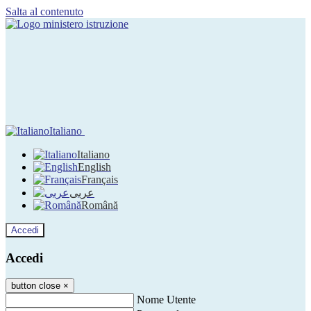
Salta al contenuto
Italiano
Italiano
English
Français
عربى
Română
Accedi
Accedi
button close
×
Nome Utente