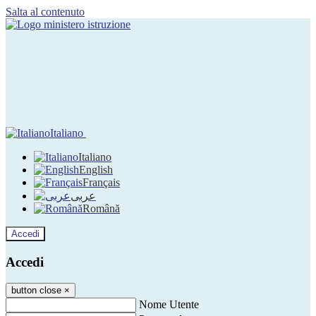
Salta al contenuto
Italiano
Italiano
English
Français
عربى
Română
Accedi
Accedi
button close
×
Nome Utente