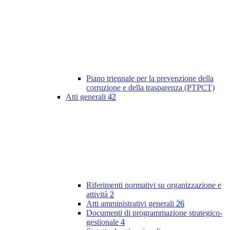
Piano triennale per la prevenzione della
corruzione e della trasparenza (PTPCT)
Atti generali
42
Riferimenti normativi su organizzazione e
attività
2
Atti amministrativi generali
26
Documenti di programmazione strategico-
gestionale
4