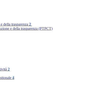
 e della trasparenza
2
ruzione e della trasparenza (PTPCT)
tività
2
stionale
4