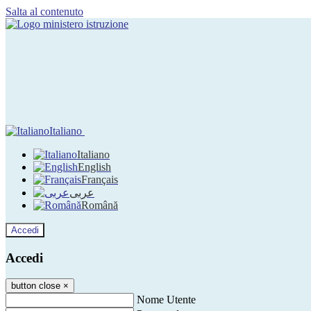
Salta al contenuto
Italiano
Italiano
English
Français
عربى
Română
Accedi
Accedi
button close
×
Nome Utente