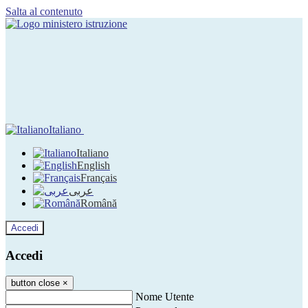
Salta al contenuto
Italiano
Italiano
English
Français
عربى
Română
Accedi
Accedi
button close
×
Nome Utente