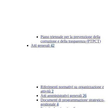
Piano triennale per la prevenzione della
corruzione e della trasparenza (PTPCT)
Atti generali
42
Riferimenti normativi su organizzazione e
attività
2
Atti amministrativi generali
26
Documenti di programmazione strategico-
gestionale
4