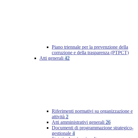
Piano triennale per la prevenzione della
corruzione e della trasparenza (PTPCT)
Atti generali
42
Riferimenti normativi su organizzazione e
attività
2
Atti amministrativi generali
26
Documenti di programmazione strategico-
gestionale
4