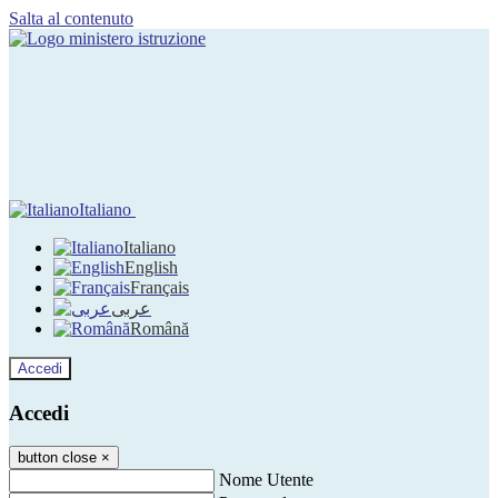
Salta al contenuto
Italiano
Italiano
English
Français
عربى
Română
Accedi
Accedi
button close
×
Nome Utente