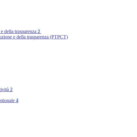
 e della trasparenza
2
ruzione e della trasparenza (PTPCT)
tività
2
stionale
4