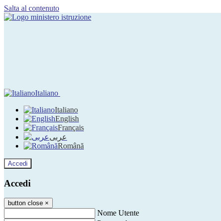
Salta al contenuto
Italiano
Italiano
English
Français
عربى
Română
Accedi
Accedi
button close
×
Nome Utente