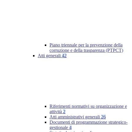
Piano triennale per la prevenzione della
corruzione e della trasparenza (PTPCT)
Atti generali
42
Riferimenti normativi su organizzazione e
attività
2
Atti amministrativi generali
26
Documenti di programmazione strategico-
gestionale
4