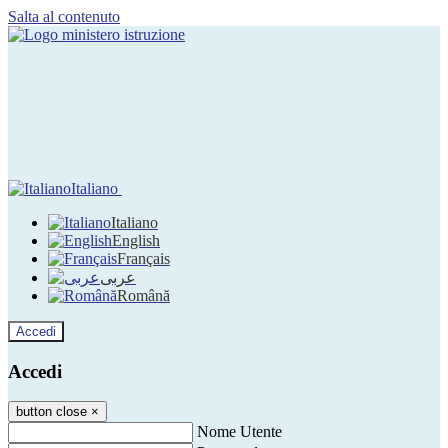
Salta al contenuto
Italiano
Italiano
English
Français
عربى
Română
Accedi
Accedi
button close
×
Nome Utente