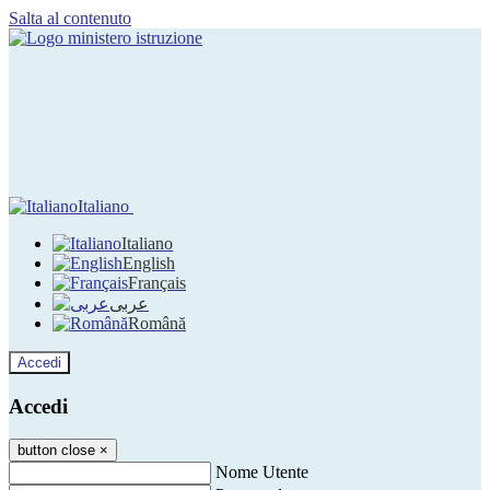
Salta al contenuto
Italiano
Italiano
English
Français
عربى
Română
Accedi
Accedi
button close
×
Nome Utente