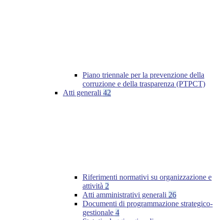
Piano triennale per la prevenzione della
corruzione e della trasparenza (PTPCT)
Atti generali
42
Riferimenti normativi su organizzazione e
attività
2
Atti amministrativi generali
26
Documenti di programmazione strategico-
gestionale
4