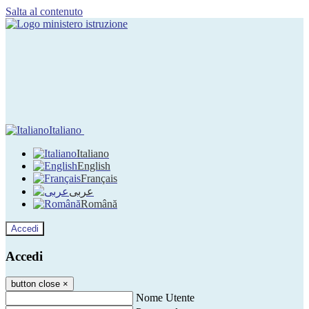
Salta al contenuto
Italiano
Italiano
English
Français
عربى
Română
Accedi
Accedi
button close
×
Nome Utente