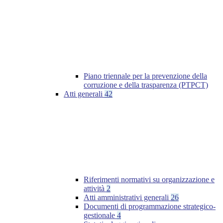
Piano triennale per la prevenzione della
corruzione e della trasparenza (PTPCT)
Atti generali
42
Riferimenti normativi su organizzazione e
attività
2
Atti amministrativi generali
26
Documenti di programmazione strategico-
gestionale
4