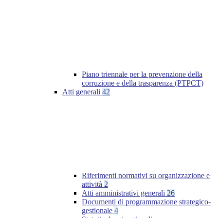
Piano triennale per la prevenzione della
corruzione e della trasparenza (PTPCT)
Atti generali
42
Riferimenti normativi su organizzazione e
attività
2
Atti amministrativi generali
26
Documenti di programmazione strategico-
gestionale
4