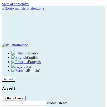
Salta al contenuto
Italiano
Italiano
English
Français
عربى
Română
Accedi
Accedi
button close
×
Nome Utente