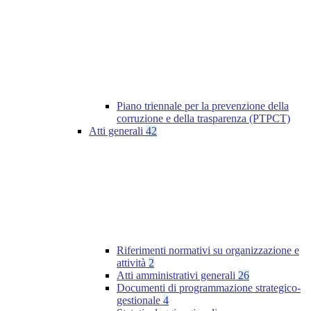
Piano triennale per la prevenzione della
corruzione e della trasparenza (PTPCT)
Atti generali
42
Riferimenti normativi su organizzazione e
attività
2
Atti amministrativi generali
26
Documenti di programmazione strategico-
gestionale
4