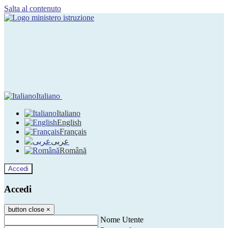
Salta al contenuto
Italiano
Italiano
English
Français
عربى
Română
Accedi
Accedi
button close
×
Nome Utente