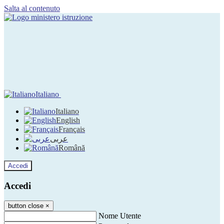
Salta al contenuto
Italiano
Italiano
English
Français
عربى
Română
Accedi
Accedi
button close
×
Nome Utente