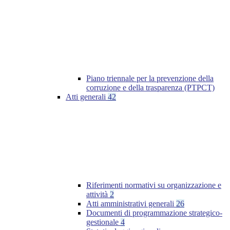
Piano triennale per la prevenzione della
corruzione e della trasparenza (PTPCT)
Atti generali
42
Riferimenti normativi su organizzazione e
attività
2
Atti amministrativi generali
26
Documenti di programmazione strategico-
gestionale
4