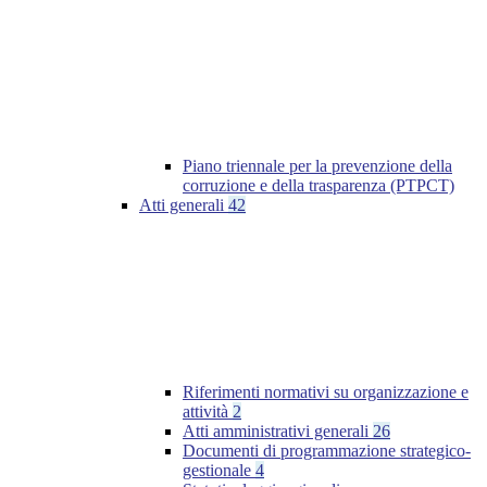
Piano triennale per la prevenzione della
corruzione e della trasparenza (PTPCT)
Atti generali
42
Riferimenti normativi su organizzazione e
attività
2
Atti amministrativi generali
26
Documenti di programmazione strategico-
gestionale
4