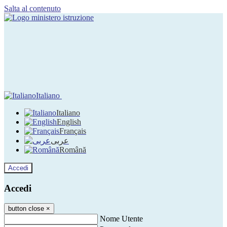
Salta al contenuto
Italiano
Italiano
English
Français
عربى
Română
Accedi
Accedi
button close
×
Nome Utente