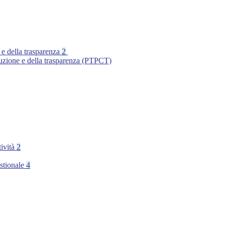
 e della trasparenza
2
ruzione e della trasparenza (PTPCT)
tività
2
stionale
4