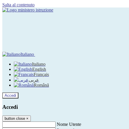
Salta al contenuto
Italiano
Italiano
English
Français
عربى
Română
Accedi
Accedi
button close
×
Nome Utente