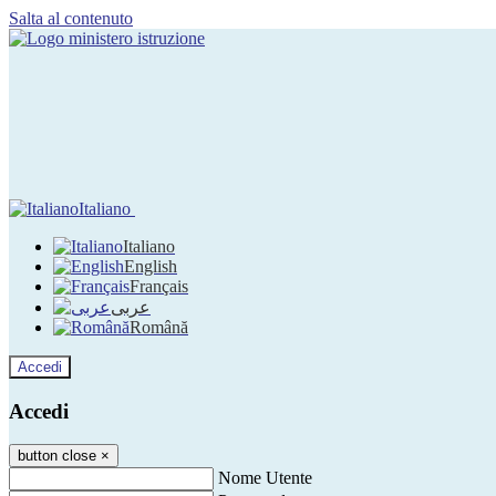
Salta al contenuto
Italiano
Italiano
English
Français
عربى
Română
Accedi
Accedi
button close
×
Nome Utente