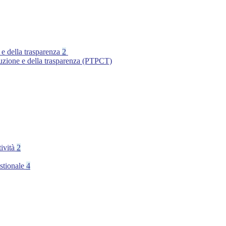
 e della trasparenza
2
ruzione e della trasparenza (PTPCT)
tività
2
stionale
4