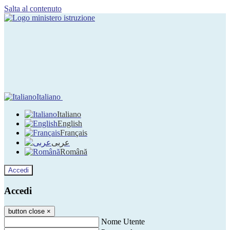
Salta al contenuto
Italiano
Italiano
English
Français
عربى
Română
Accedi
Accedi
button close
×
Nome Utente