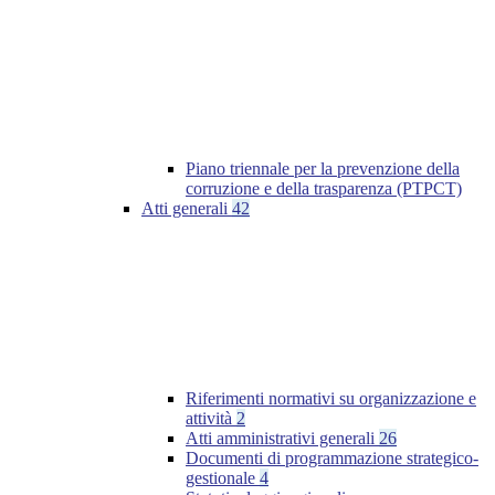
Piano triennale per la prevenzione della
corruzione e della trasparenza (PTPCT)
Atti generali
42
Riferimenti normativi su organizzazione e
attività
2
Atti amministrativi generali
26
Documenti di programmazione strategico-
gestionale
4