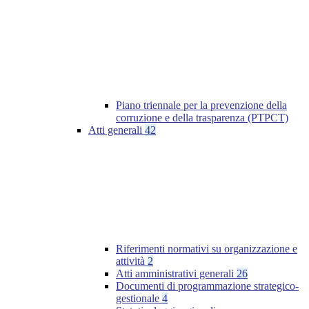
Piano triennale per la prevenzione della
corruzione e della trasparenza (PTPCT)
Atti generali
42
Riferimenti normativi su organizzazione e
attività
2
Atti amministrativi generali
26
Documenti di programmazione strategico-
gestionale
4