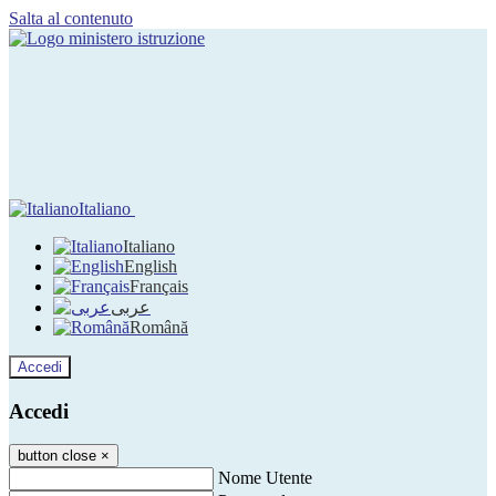
Salta al contenuto
Italiano
Italiano
English
Français
عربى
Română
Accedi
Accedi
button close
×
Nome Utente