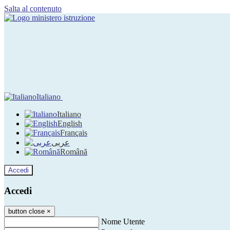
Salta al contenuto
Italiano
Italiano
English
Français
عربى
Română
Accedi
Accedi
button close
×
Nome Utente