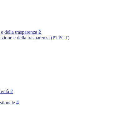
 e della trasparenza
2
ruzione e della trasparenza (PTPCT)
tività
2
stionale
4