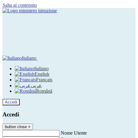
Salta al contenuto
Italiano
Italiano
English
Français
عربى
Română
Accedi
Accedi
button close
×
Nome Utente