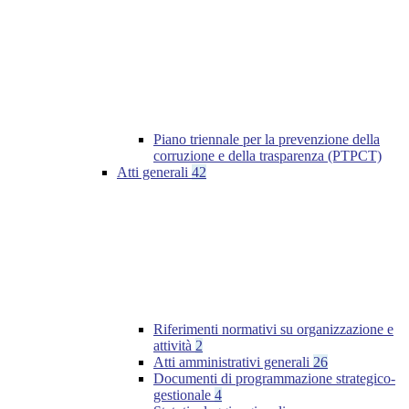
Piano triennale per la prevenzione della
corruzione e della trasparenza (PTPCT)
Atti generali
42
Riferimenti normativi su organizzazione e
attività
2
Atti amministrativi generali
26
Documenti di programmazione strategico-
gestionale
4