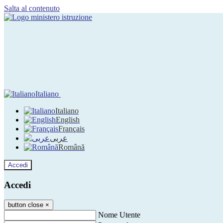
Salta al contenuto
Italiano
Italiano
English
Français
عربى
Română
Accedi
Accedi
button close
×
Nome Utente