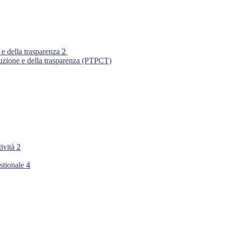
 e della trasparenza
2
ruzione e della trasparenza (PTPCT)
tività
2
stionale
4