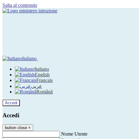
Salta al contenuto
Italiano
Italiano
English
Français
عربى
Română
Accedi
Accedi
button close
×
Nome Utente