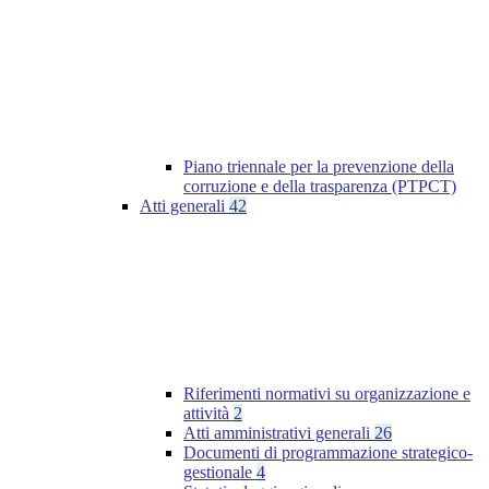
Piano triennale per la prevenzione della
corruzione e della trasparenza (PTPCT)
Atti generali
42
Riferimenti normativi su organizzazione e
attività
2
Atti amministrativi generali
26
Documenti di programmazione strategico-
gestionale
4