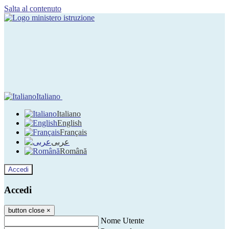
Salta al contenuto
Italiano
Italiano
English
Français
عربى
Română
Accedi
Accedi
button close
×
Nome Utente