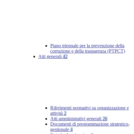
Piano triennale per la prevenzione della
corruzione e della trasparenza (PTPCT)
Atti generali
42
Riferimenti normativi su organizzazione e
attività
2
Atti amministrativi generali
26
Documenti di programmazione strategico-
gestionale
4