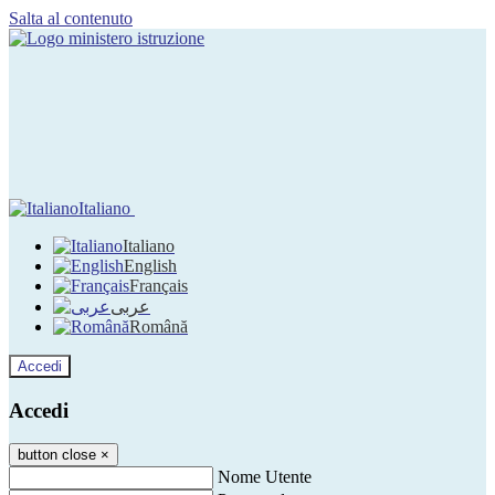
Salta al contenuto
Italiano
Italiano
English
Français
عربى
Română
Accedi
Accedi
button close
×
Nome Utente