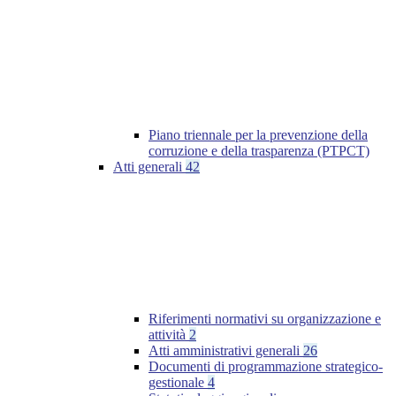
Piano triennale per la prevenzione della
corruzione e della trasparenza (PTPCT)
Atti generali
42
Riferimenti normativi su organizzazione e
attività
2
Atti amministrativi generali
26
Documenti di programmazione strategico-
gestionale
4