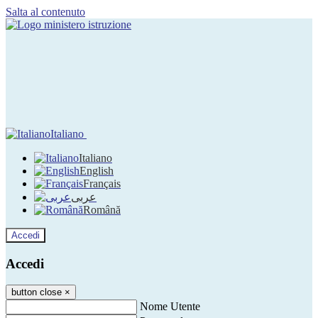
Salta al contenuto
Italiano
Italiano
English
Français
عربى
Română
Accedi
Accedi
button close
×
Nome Utente