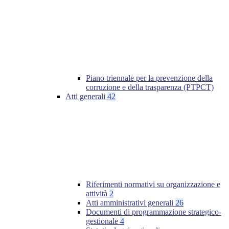
Piano triennale per la prevenzione della
corruzione e della trasparenza (PTPCT)
Atti generali
42
Riferimenti normativi su organizzazione e
attività
2
Atti amministrativi generali
26
Documenti di programmazione strategico-
gestionale
4