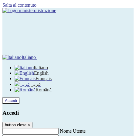
Salta al contenuto
Italiano
Italiano
English
Français
عربى
Română
Accedi
Accedi
button close
×
Nome Utente