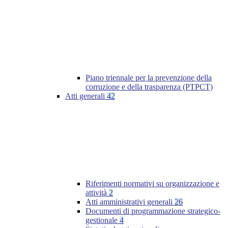
Piano triennale per la prevenzione della
corruzione e della trasparenza (PTPCT)
Atti generali
42
Riferimenti normativi su organizzazione e
attività
2
Atti amministrativi generali
26
Documenti di programmazione strategico-
gestionale
4