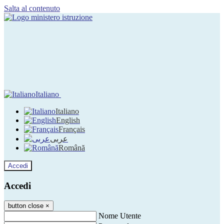
Salta al contenuto
Italiano
Italiano
English
Français
عربى
Română
Accedi
Accedi
button close
×
Nome Utente