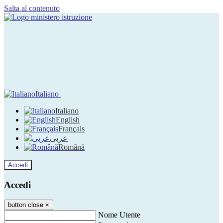
Salta al contenuto
Italiano
Italiano
English
Français
عربى
Română
Accedi
Accedi
button close
×
Nome Utente