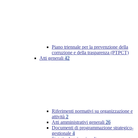
Piano triennale per la prevenzione della
corruzione e della trasparenza (PTPCT)
Atti generali
42
Riferimenti normativi su organizzazione e
attività
2
Atti amministrativi generali
26
Documenti di programmazione strategico-
gestionale
4