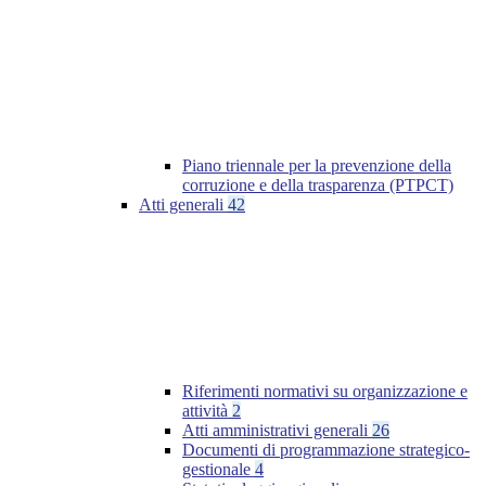
Piano triennale per la prevenzione della
corruzione e della trasparenza (PTPCT)
Atti generali
42
Riferimenti normativi su organizzazione e
attività
2
Atti amministrativi generali
26
Documenti di programmazione strategico-
gestionale
4