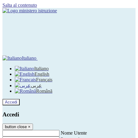
Salta al contenuto
Italiano
Italiano
English
Français
عربى
Română
Accedi
Accedi
button close
×
Nome Utente