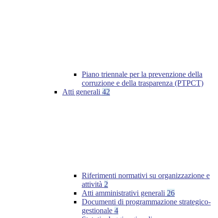
Piano triennale per la prevenzione della
corruzione e della trasparenza (PTPCT)
Atti generali
42
Riferimenti normativi su organizzazione e
attività
2
Atti amministrativi generali
26
Documenti di programmazione strategico-
gestionale
4