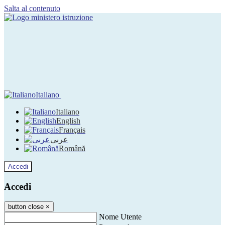
Salta al contenuto
Italiano
Italiano
English
Français
عربى
Română
Accedi
Accedi
button close
×
Nome Utente