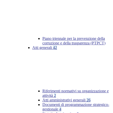
Piano triennale per la prevenzione della
corruzione e della trasparenza (PTPCT)
Atti generali
42
Riferimenti normativi su organizzazione e
attività
2
Atti amministrativi generali
26
Documenti di programmazione strategico-
gestionale
4