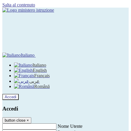
Salta al contenuto
Italiano
Italiano
English
Français
عربى
Română
Accedi
Accedi
button close
×
Nome Utente