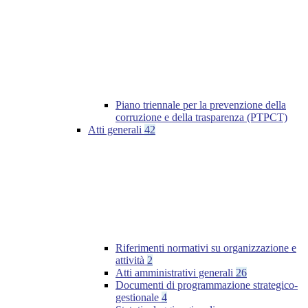
Piano triennale per la prevenzione della
corruzione e della trasparenza (PTPCT)
Atti generali
42
Riferimenti normativi su organizzazione e
attività
2
Atti amministrativi generali
26
Documenti di programmazione strategico-
gestionale
4