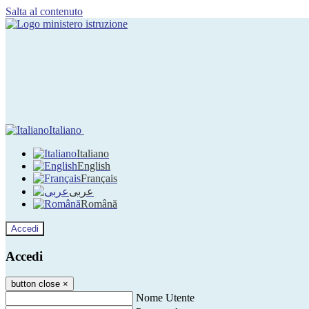
Salta al contenuto
Italiano
Italiano
English
Français
عربى
Română
Accedi
Accedi
button close
×
Nome Utente