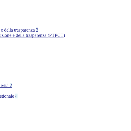
 e della trasparenza
2
ruzione e della trasparenza (PTPCT)
tività
2
stionale
4