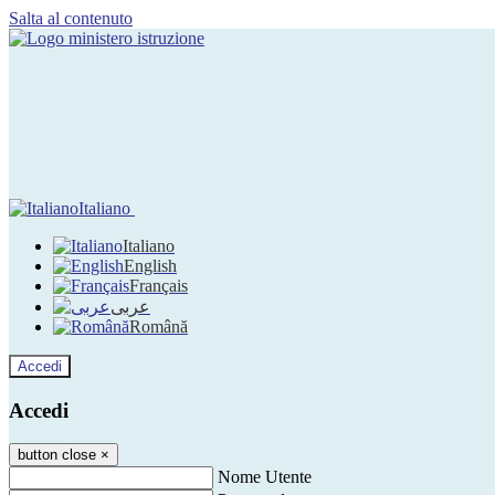
Salta al contenuto
Italiano
Italiano
English
Français
عربى
Română
Accedi
Accedi
button close
×
Nome Utente