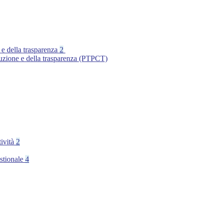
 e della trasparenza
2
ruzione e della trasparenza (PTPCT)
tività
2
stionale
4