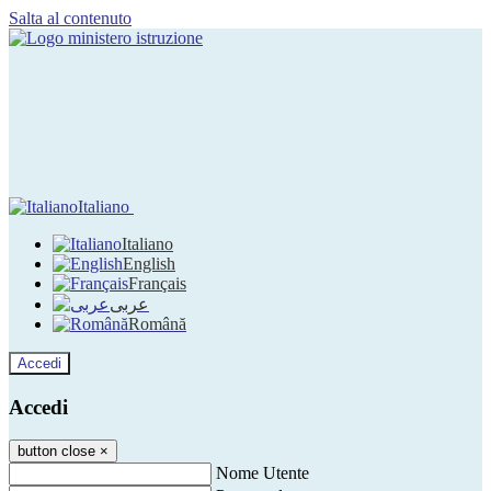
Salta al contenuto
Italiano
Italiano
English
Français
عربى
Română
Accedi
Accedi
button close
×
Nome Utente