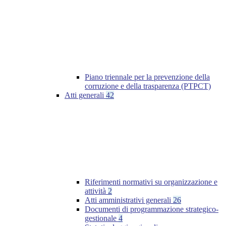
Piano triennale per la prevenzione della
corruzione e della trasparenza (PTPCT)
Atti generali
42
Riferimenti normativi su organizzazione e
attività
2
Atti amministrativi generali
26
Documenti di programmazione strategico-
gestionale
4