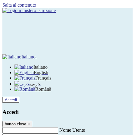
Salta al contenuto
Italiano
Italiano
English
Français
عربى
Română
Accedi
Accedi
button close
×
Nome Utente