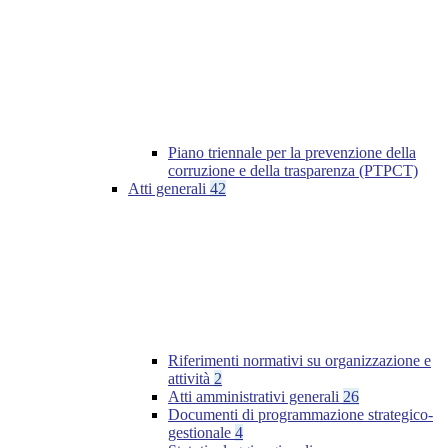
Piano triennale per la prevenzione della
corruzione e della trasparenza (PTPCT)
Atti generali
42
Riferimenti normativi su organizzazione e
attività
2
Atti amministrativi generali
26
Documenti di programmazione strategico-
gestionale
4