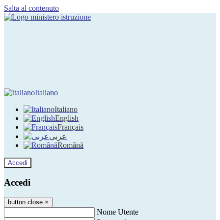
Salta al contenuto
Italiano
Italiano
English
Français
عربى
Română
Accedi
Accedi
button close
×
Nome Utente