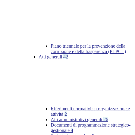
Piano triennale per la prevenzione della
corruzione e della trasparenza (PTPCT)
Atti generali
42
Riferimenti normativi su organizzazione e
attività
2
Atti amministrativi generali
26
Documenti di programmazione strategico-
gestionale
4