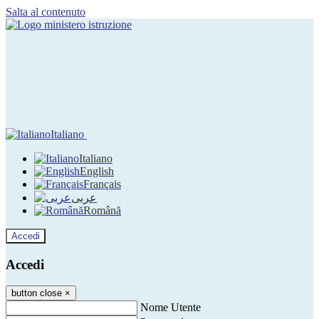
Salta al contenuto
Italiano
Italiano
English
Français
عربى
Română
Accedi
Accedi
button close
×
Nome Utente