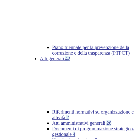
Piano triennale per la prevenzione della
corruzione e della trasparenza (PTPCT)
Atti generali
42
Riferimenti normativi su organizzazione e
attività
2
Atti amministrativi generali
26
Documenti di programmazione strategico-
gestionale
4