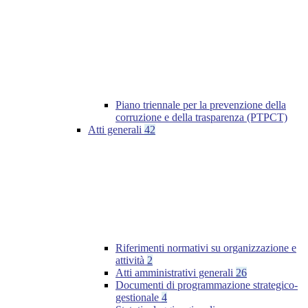
Piano triennale per la prevenzione della
corruzione e della trasparenza (PTPCT)
Atti generali
42
Riferimenti normativi su organizzazione e
attività
2
Atti amministrativi generali
26
Documenti di programmazione strategico-
gestionale
4