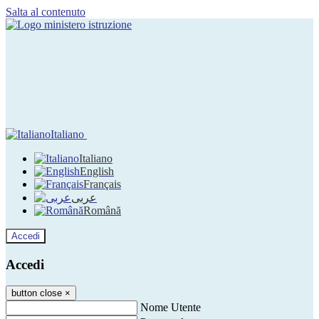
Salta al contenuto
Italiano
Italiano
English
Français
عربى
Română
Accedi
Accedi
button close
×
Nome Utente